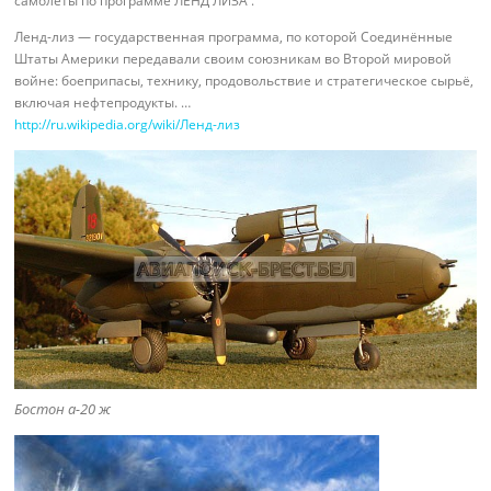
самолеты по программе ЛЕНД ЛИЗА .
Ленд-лиз — государственная программа, по которой Соединённые
Штаты Америки передавали своим союзникам во Второй мировой
войне: боеприпасы, технику, продовольствие и стратегическое сырьё,
включая нефтепродукты. …
http://ru.wikipedia.org/wiki/Ленд-лиз
Бостон а-20 ж