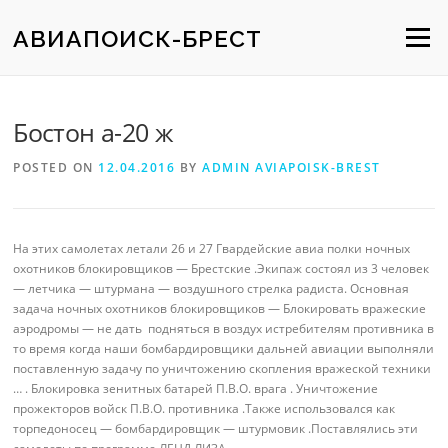
Skip
to
АВИАПОИСК-БРЕСТ
Menu
content
Бостон а-20 ж
POSTED ON
12.04.2016
BY
ADMIN AVIAPOISK-BREST
На этих самолетах летали 26 и 27 Гвардейские авиа полки ночных
охотников блокировщиков — Брестские .Экипаж состоял из 3 человек
— летчика — штурмана — воздушного стрелка радиста. Основная
задача ночных охотников блокировщиков — Блокировать вражеские
аэродромы — не дать подняться в воздух истребителям противника в
то время когда наши бомбардировщики дальней авиации выполняли
поставленную задачу по уничтожению скопления вражеской техники
… . Блокировка зенитных батарей П.В.О. врага . Уничтожение
прожекторов войск П.В.О. противника .Также использовался как
торпедоносец — бомбардировщик — штурмовик .Поставлялись эти