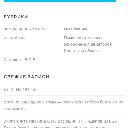
РУБРИКИ
возвращенные имена
мы помним
на привале
Памятники-могилы-
захоронения авиаторов
Брестская область
Самолеты В.О.В.
СВЕЖИЕ ЗАПИСИ
ИЛ-4 -ИЗ 1944 .г.
фото не вошедшие в темы — поиск мест гибели бортов и их
экипажей .
Экипаж л-та Ивакина В.И.- Васюшин .Н.Т. -Шапов.В.Н. 26
Гвардейский авиа полк дальнего действия ночных