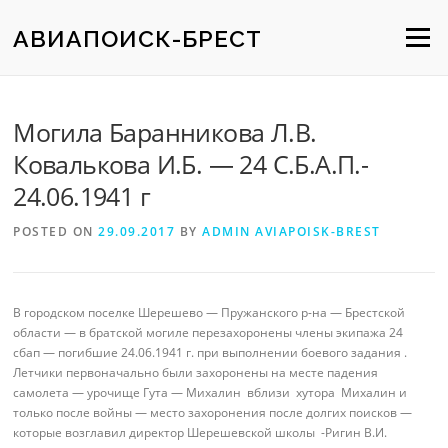
Skip
to
АВИАПОИСК-БРЕСТ
Menu
content
Могила Баранникова Л.В.
Ковалькова И.Б. — 24 С.Б.А.П.-
24.06.1941 г
POSTED ON
29.09.2017
BY
ADMIN AVIAPOISK-BREST
В городском поселке Шерешево — Пружанского р-на — Брестской
области — в братской могиле перезахоронены члены экипажа 24
сбап — погибшие 24.06.1941 г. при выполнении боевого задания .
Летчики первоначально были захоронены на месте падения
самолета — урочище Гута — Михалин вблизи хутора Михалин и
только после войны — место захоронения после долгих поисков —
которые возглавил директор Шерешевской школы -Ригин В.И.