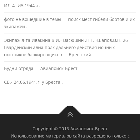
ИЛ-4 -ИЗ 1944 .г.
фото не вошедшие в темы — поиск мест гибели бортов и их
экипажей .
Экипаж л-та Ивакина В.И.- Васюшин .Н.Т. -Шапов.В.Н. 26
Гвардейский авиа полк дальнего действия ночных
охотников блокировщиков — Брестский.
Будни отряда — Авиапоиск-Брест
СБ.- 24.06.1941.г. у Бреста .
Copyright © 2016 Авиапоиск-Брест
Использование материалов сайта разрешено только с