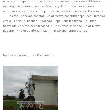
ветеран — партизан — совместно с жительницей хутора Михалин —
очевидец падения самолета Абчинец. .В .А — было найдено и
останки членов экипажа перенесли в городской поселок. Шерешево
— на столь далекое расстояние от места падения перенесли в связи
с тем, что поиск провели жители Шерешево и захоронили их в
братскую могилу у себя в поселке, не смотря на удаление от места
падения и то что районы падения и захоронения разные.
Братская могила — г.п. Шерешево .