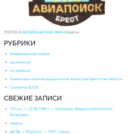
POSTED IN
ВОЗВРАЩЕННЫЕ ИМЕНА
Найти:
РУБРИКИ
возвращенные имена
мы помним
на привале
Памятники-могилы-захоронения авиаторов Брестская область
Самолеты В.О.В.
СВЕЖИЕ ЗАПИСИ
121.а.п. — 22.06.1941.г — лейтенант Марусин Константин
Яковлевич
память
дб-3ф — 98 д.б.а.п. — 1941 г июнь .