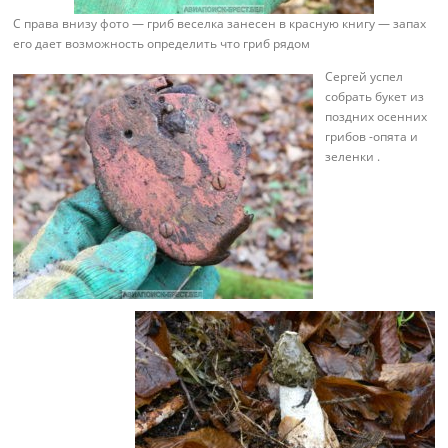
С права внизу фото — гриб веселка занесен в красную книгу — запах
его дает возможность определить что гриб рядом
Сергей успел
собрать букет из
поздних осенних
грибов -опята и
зеленки .