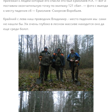
приезжал к людям которые его спасли это был Ермолаев Н.А. — вот и
поставим окончательную точку по экипажу 121 сбап . — фото с выезда
к месту падения сб — Ермолаев -Смирнов-Воробьев.
Крайний с лева наш проводник Владимир .- место падения мы сами
не нашли бы. Уж очень глубоко в лесном массиве находится оно да
еще среди болот.