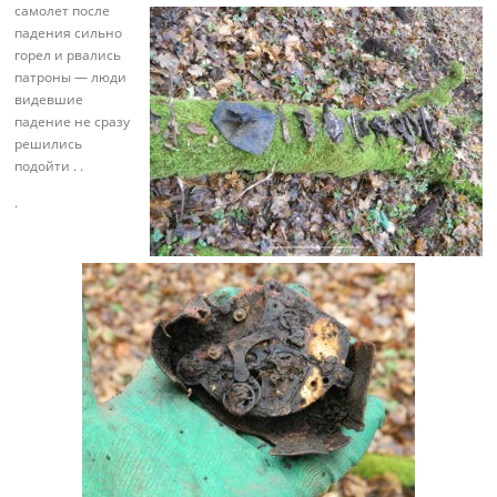
самолет после
падения сильно
горел и рвались
патроны — люди
видевшие
падение не сразу
решились
подойти . .
.