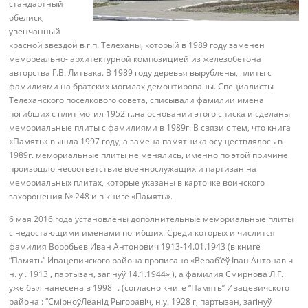
стандартный
обелиск,
увенчанный
красной звездой в г.п. Телеханы, который в 1989 году заменен
мемореально- архитектурной композицией из железобетона
авторства Г.В. Литвака. В 1989 году деревья вырублены, плиты с
фамилиями на братских могилах демонтированы. Специалисты
Телеханского поселкового совета, списывали фамилии имена
погибших с плит могил 1952 г..на основании этого списка и сделаны
мемориальные плиты с фамилиями в 1989г. В связи с тем, что книга
«Память» вышла 1997 году, а замена памятника осуществлялось в
1989г. мемориальные плиты не менялись, именно по этой причине
произошло несоответствие военнослужащих и партизан на
мемориальных плитах, которые указаны в карточке воинского
захоронения № 248 и в книге «Память».
6 мая 2016 года установлены дополнительные мемориальные плиты
с недостающими именами погибших. Среди которых и числится
фамилия Воробьев Иван Антонович 1913-14.01.1943 (в книге
“Память” Ивацевичского района прописано «Вераб’ёў Іван Антонавіч
н. у . 1913 , партызан, загінуў 14.1.1944» ), а фамилия Смирнова Л.Г.
уже был нанесена в 1998 г. (согласно книге “Память” Ивацевичского
района : “СмірноўЛеанід Рыгоравіч, н.у. 1928 г, партызан, загінуў