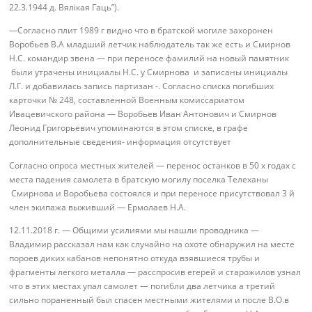
22.3.1944 д. Вялікая Гаць”).
—Согласно плит 1989 г видно что в братской могиле захоронен
Воробьев В.А младший летчик наблюдатель так же есть и Смирнов
Н.С. командир звена — при переносе фамилий на новый памятник
были утрачены инициалы Н.С. у Смирнова и записаны инициалы
Л.Г. и добавилась запись партизан -. Согласно списка погибших
карточки № 248, составленной Военным комиссариатом
Ивацевичского района — Воробьев Иван Антонович и Смирнов
Леонид Григорьевич упоминаются в этом списке, в графе
дополнительные сведения- информация отсутствует
Согласно опроса местных жителей — перенос останков в 50 х годах с
места падения самолета в братскую могилу поселка Телеханы
Смирнова и Воробьева состоялся и при переносе присутствовал 3 й
член экипажа выживший — Ермолаев Н.А.
12.11.2018 г. — Общими усилиями мы нашли проводника —
Владимир рассказал нам как случайно на охоте обнаружил на месте
пороев диких кабанов непонятно откуда взявшиеся трубы и
фрагменты легкого металла — расспросив егерей и старожилов узнал
что в этих местах упал самолет — погибли два летчика а третий
сильно пораненный был спасен местными жителями и после В.О.в