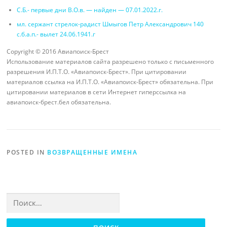
С.Б.- первые дни В.О.в. — найден — 07.01.2022.г.
мл. сержант стрелок-радист Шмыгов Петр Александрович 140
с.б.а.п.- вылет 24.06.1941.г
Copyright © 2016 Авиапоиск-Брест
Использование материалов сайта разрешено только с письменного
разрешения И.П.Т.О. «Авиапоиск-Брест». При цитировании
материалов ссылка на И.П.Т.О. «Авиапоиск-Брест» обязательна. При
цитировании материалов в сети Интернет гиперссылка на
авиапоиск-брест.бел обязательна.
POSTED IN
ВОЗВРАЩЕННЫЕ ИМЕНА
Найти: