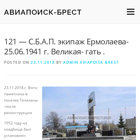
Skip
to
АВИАПОИСК-БРЕСТ
Menu
content
121 — С.Б.А.П. экипаж Ермолаева-
25.06.1941 г. Великая- гать .
POSTED ON
23.11.2018
BY
ADMIN AVIAPOISK-BREST
23.11.2018.г. Фото
памятника в
поселке Телеханы
-после
реконструкции
1952 году на
кладбище был
установлен